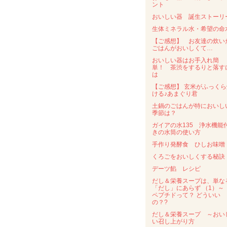
ント
おいしい器 誕生ストーリ
生体ミネラル水・希望の命
【ご感想】 お友達の炊い
ごはんがおいしくて…
おいしい器はお手入れ簡
単！ 茶渋をするりと落す
は
【ご感想】 玄米がふっくら
ける♪あまぐり君
土鍋のごはんが特においし
季節は？
ガイアの水135 浄水機能
きの水筒の使い方
手作り発酵食 ひしお味噌
くろごをおいしくする秘訣
デーツ餡 レシピ
だし＆栄養スープは、単な
「だし」にあらず （1）
ペプチドって？ どういい
の？?
だし＆栄養スープ ～おい
い召し上がり方