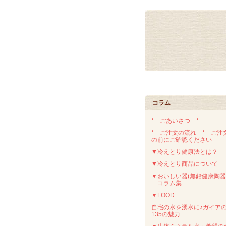
コラム
* ごあいさつ *
* ご注文の流れ * ご注
の前にご確認ください
▼冷えとり健康法とは？
▼冷えとり商品について
▼おいしい器(無鉛健康陶器
コラム集
▼FOOD
自宅の水を湧水に♪ガイア
135の魅力