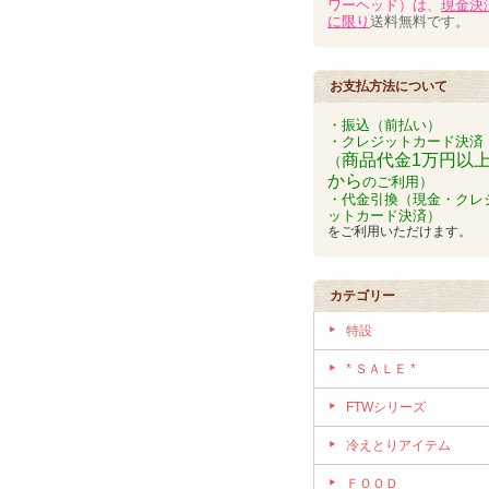
ワーヘッド）は、
現金決
に限り
送料無料です。
お支払方法について
・振込（前払い）
・クレジットカード決済
商品代金1万円以
（
から
のご利用）
・代金引換（現金・クレ
ットカード決済）
をご利用いただけます。
カテゴリー
特設
* ＳＡＬＥ *
FTWシリーズ
冷えとりアイテム
ＦＯＯＤ