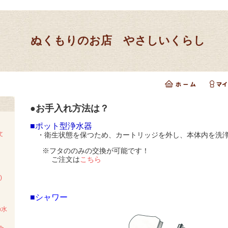
ぬくもりのお店 やさしいくらし
●お手入れ方法は？
■ポット型浄水器
文
・衛生状態を保つため、カートリッジを外し、本体内を洗
※フタののみの交換が可能です！
ご注文は
こちら
)
■
シャワー
の水