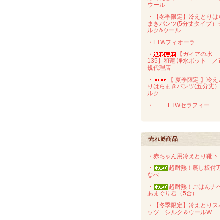
ウール
・【冬季限定】冷えとりは
まきパンツ(5分丈タイプ）
ルク&ウール
・FTWフィオーラ
・
【ガイアの水
135】和蓮 浄水ポット ／
規代理店
・
【 夏季限定 】冷え
りはらまきパンツ(五分丈
ルク
・
FTWセラフィー
売れ筋商品
・赤ちゃん用冷えとり靴下
・
超耐熱！蒸し板付
なべ
・
超耐熱！ごはん
あまぐり君（5合）
・【冬季限定】冷えとりス
ッツ シルク＆ウールW