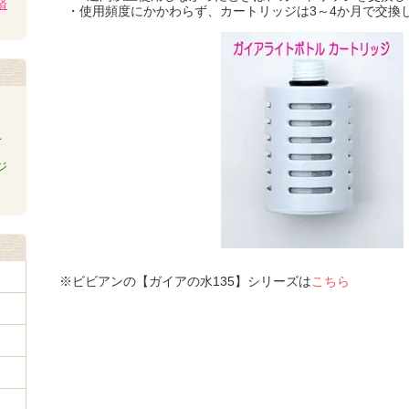
済
・使用頻度にかかわらず、カートリッジは3～4か月で交換
上
ジ
※ビビアンの【ガイアの水135】シリーズは
こちら