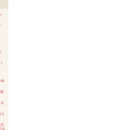
ツ
／
ド
と
パ
の命
2個
ぶる
肉エ
幼児
ク&