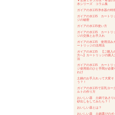
▼生体ミネラル水・希望の
水シリーズ コラム集
ガイアの水135浄水器の特
ガイアの水135 カートリ
ジの秘密
ガイアの水135使い方
ガイアの水135 カートリ
ジの交換とお手入れ
ガイアの水135 使用済み
ートリッジの活用法
ガイアの水135 【ご購入
方へ】カートリッジの購入
法
ガイアの水135 カートリ
ジ使用前のひと手間が必要
わけ
土鍋のお手入れって大変そ
う？！
ガイアの水135で豆乳ヨー
ルトの作り方
おいしい器 土鍋であさり
砂出しをしてみたら？！
おいしい器とは？
おいしい器 土鍋選びのポ