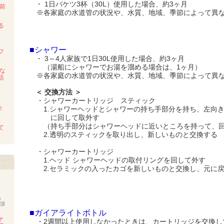
・ 1日バケツ3杯（30L）使用した場合、約3ヶ月
前
※各家庭の水道管の状況や、水質、地域、季節によって異
る
～
■シャワー
フ
・ 3～4人家族で1日30L使用した場合、約3ヶ月
（湯船にシャワーでお湯を溜める場合は、1ヶ月）
しな
※各家庭の水道管の状況や、水質、地域、季節によって異
活
＜ 交換方法 ＞
・シャワーカートリッジ スティック
！
1.シャワーヘッドとシャワーの持ち手部分を持ち、左向き
に回して取外す
（持ち手部分はシャワーヘッドに近いところを持って、回
て
2.透明のスティックを取り出し、新しいものと交換する
・シャワーカートリッジ
1.ヘッド シャワーヘッドの取付リングを回して外す
2.セラミックの入ったカゴを新しいものと交換し、元に
島
を頂
■ガイアライトボトル
ャ
・2週間以上使用しなかったときは、カートリッジを交換し