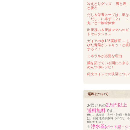
冷えとりグッズ 裏と表、
と後ろ
だし＆栄養スープは、単な
「だし」に非ず（２） 
丸ごと一物全体食
出産祝い＆産後ママへのギ
トセレクション
ガイアの水135実験室 ～ 
びた青菜がシャキッ！と復
する？！
ミネラルが必要な理由
麺を茹でている間に出来る
めんつゆレシピ♪
縄文コインでの決済につい
送料について
2万円以上
お買いもの
送料無料
です。
但し、北海道・九州・沖縄・離
は、別途地域手数料（440円）
戴いたします。
浄水器
※
(ポット型・シ