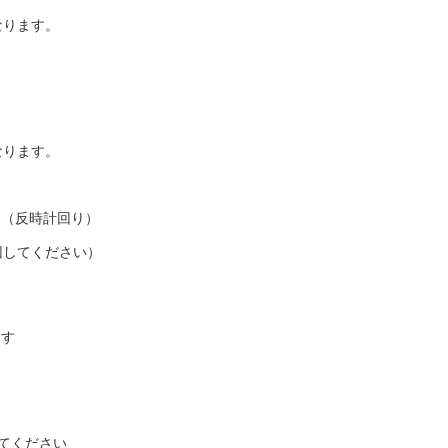
なります。
なります。
（反時計回り）
してください）
戻す
てください