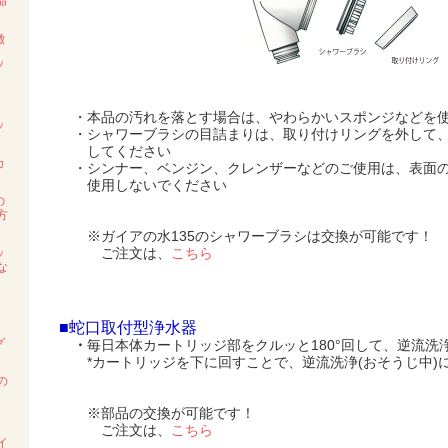
命
徴
ッ
・本品の汚れを落とす場合は、やわらかいスポンジなどを使
ッ
・シャワーブラシの目詰まりは、取り付けリングを外して、
してください
カ
・シンナー、ベンジン、クレンザーなどのご使用は、表面の
使用しないでください
の
方
※ガイアの水135のシャワーブラシは交換が可能です！
ご注文は、
こちら
ッ
な
■
蛇口取付型浄水器
グ
・
毎日本体カートリッジ部をクルッと180°回して、逆流洗
*カートリッジを下に回すことで、逆流洗浄(おそうじ中)
の
※部品の交換が可能です！
ご注文は、
こちら
イ