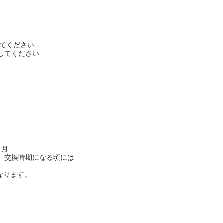
てください
してください
ヶ月
、交換時期になる頃には
なります。