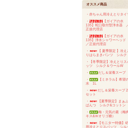
オススメ商品
・赤ちゃん用冷えとりタイ
・
【ガイアの水
135】蛇口取付型浄水器 
正規代理店
・
【ガイアの水
135】浄水シャワーヘッ
／正規代理店
・
【 夏季限定 】冷え
りはらまきパンツ シルク
・【冬季限定】冷えとりス
ッツ シルク＆ウールW
・
だし＆栄養スープ
・
【ミネラル】希望
水 1L
・
だし＆栄養スープ 
セット
・
【夏季限定】まぁ
ぱんつ シルク&コットン
・
梅・元気の素（梅
キス&Ｗオリゴ糖）
・
【モニター特価】
用冷えとりスパッツ シル