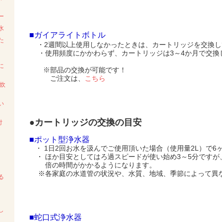
ー
水
■ガイアライトボトル
た
・2週間以上使用しなかったときは、カートリッジを交換し
・使用頻度にかかわらず、カートリッジは3～4か月で交換
に
※部品の交換が可能です！
ご注文は、
こちら
炊
い
●カートリッジの交換の目安
付
■ポット型浄水器
・ 1日2回お水を汲んでご使用頂いた場合（使用量2L）で6
・ ほか目安としてはろ過スピードが使い始め3～5分ですが
倍の時間がかかるようになります。
※各家庭の水道管の状況や、水質、地域、季節によって異
る
～
し
■蛇口式浄水器