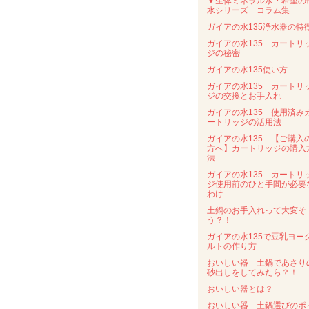
▼生体ミネラル水・希望の
水シリーズ コラム集
ガイアの水135浄水器の特
ガイアの水135 カートリ
ジの秘密
ガイアの水135使い方
ガイアの水135 カートリ
ジの交換とお手入れ
ガイアの水135 使用済み
ートリッジの活用法
ガイアの水135 【ご購入
方へ】カートリッジの購入
法
ガイアの水135 カートリ
ジ使用前のひと手間が必要
わけ
土鍋のお手入れって大変そ
う？！
ガイアの水135で豆乳ヨー
ルトの作り方
おいしい器 土鍋であさり
砂出しをしてみたら？！
おいしい器とは？
おいしい器 土鍋選びのポ