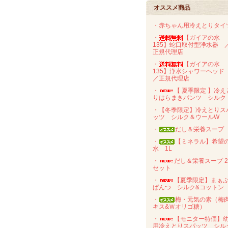
オススメ商品
・赤ちゃん用冷えとりタイ
・
【ガイアの水
135】蛇口取付型浄水器 
正規代理店
・
【ガイアの水
135】浄水シャワーヘッ
／正規代理店
・
【 夏季限定 】冷え
りはらまきパンツ シルク
・【冬季限定】冷えとりス
ッツ シルク＆ウールW
・
だし＆栄養スープ
・
【ミネラル】希望
水 1L
・
だし＆栄養スープ 
セット
・
【夏季限定】まぁ
ぱんつ シルク&コットン
・
梅・元気の素（梅
キス&Ｗオリゴ糖）
・
【モニター特価】
用冷えとりスパッツ シル