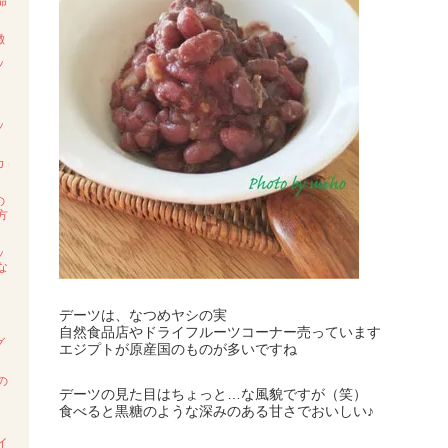
命
徴
ッ
ッ
カ
の
方
ッ
な
デーツは、なつめヤシの実
自然食品店やドライフルーツコーナー売っています
グ
エジプトが原産国のものが多いですね
の
デーツの見た目はちょっと…な風貌
ですが（笑）
食べると黒糖のような深みのある甘さでおいしい♪
イ