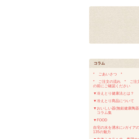
コラム
* ごあいさつ *
* ご注文の流れ * ご注
の前にご確認ください
▼冷えとり健康法とは？
▼冷えとり商品について
▼おいしい器(無鉛健康陶器
コラム集
▼FOOD
自宅の水を湧水に♪ガイア
135の魅力