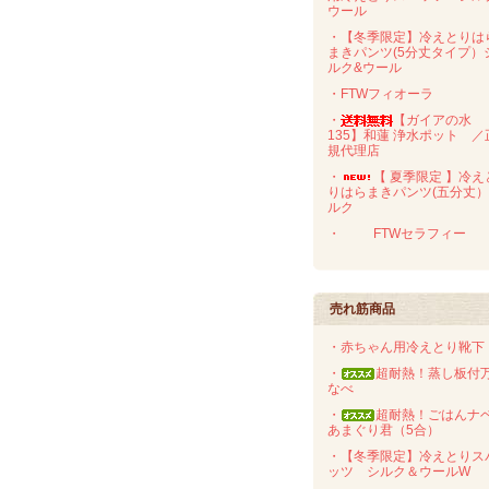
ウール
・【冬季限定】冷えとりは
まきパンツ(5分丈タイプ）
ルク&ウール
・FTWフィオーラ
・
【ガイアの水
135】和蓮 浄水ポット ／
規代理店
・
【 夏季限定 】冷え
りはらまきパンツ(五分丈
ルク
・
FTWセラフィー
売れ筋商品
・赤ちゃん用冷えとり靴下
・
超耐熱！蒸し板付
なべ
・
超耐熱！ごはん
あまぐり君（5合）
・【冬季限定】冷えとりス
ッツ シルク＆ウールW