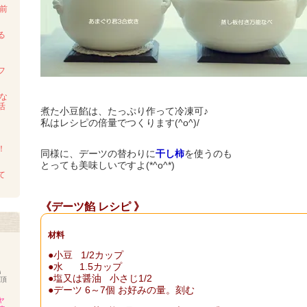
前
る
～
フ
しな
活
煮た小豆餡は、
たっぷり作って
冷凍可♪
私はレシピの倍量でつくります(^o^)/
！
同様に、デーツの替わりに
干し柿
を使うのも
とっても美味しいですよ(*^o^*)
て
《デーツ餡 レシピ 》
材料
●小豆 1/2カップ
●水 1.5カップ
島
●
塩又は醤油 小さじ1/2
を頂
●
デーツ 6～7個 お好みの量。刻む
ャ