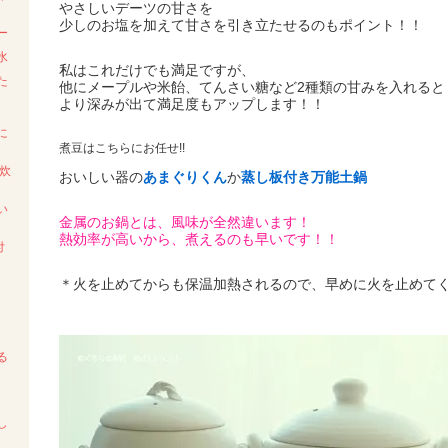
やさしいデーツの甘さを
少しのお塩を加えて甘さを引き立たせるのもポイント！！
ー
水
私はこれだけでも満足ですが、
た
他にメープルや米飴、てんさい糖など2種類の甘みを入れると
より深みが出て満足度もアップします！！
に
煮豆はこちらにお任せ!!
炊
おいしい器の
あまぐりくん
か
蒸し板付き万能土鍋
い
金属のお鍋とは、風味が全然違います！
熱効率が高いから、煮えるのも早いです！！
付
＊火を止めてからも保温加熱されるので、早めに火を止めて
る
～
し