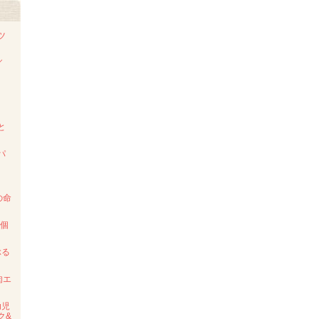
ツ
／
ド
と
パ
の命
2個
ぶる
肉エ
幼児
ク&