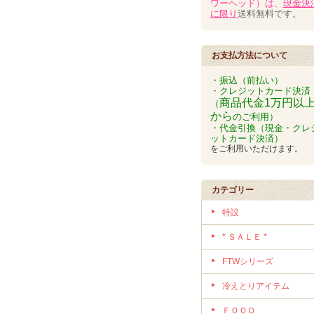
ワーヘッド）は、
現金決
に限り
送料無料です。
お支払方法について
・振込（前払い）
・クレジットカード決済
商品代金1万円以
（
から
のご利用）
・代金引換（現金・クレ
ットカード決済）
をご利用いただけます。
カテゴリー
特設
* ＳＡＬＥ *
FTWシリーズ
冷えとりアイテム
ＦＯＯＤ