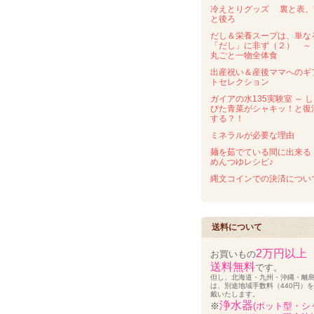
冷えとりグッズ 裏と表、
と後ろ
だし＆栄養スープは、単な
「だし」に非ず（２） 
丸ごと一物全体食
出産祝い＆産後ママへのギ
トセレクション
ガイアの水135実験室 ～ 
びた青菜がシャキッ！と復
する？！
ミネラルが必要な理由
麺を茹でている間に出来る
めんつゆレシピ♪
縄文コインでの決済につい
送料について
2万円以上
お買いもの
送料無料
です。
但し、北海道・九州・沖縄・離
は、別途地域手数料（440円）
戴いたします。
浄水器
※
(ポット型・シ