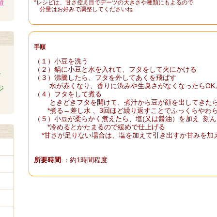
済
*レシピは、甘さ控え目でデーツの大きさや種類にもよるので
分量はお好みで調整してくださいね
手順
（１）小豆を洗う
（２）鍋に小豆と水を入れて、フタをして火にかける
上
（３）沸騰したら、フタを外してあくを飛ばす
水が赤くなり、香りに渋みや生臭さがなくなったらOK。
ジ
（４）フタをして煮る
ときどきフタを開けて、煮汁から豆が顔を出してきたら
*煮る→差し水 、3回ほど繰り返すことでふっくらやわ
（５）小豆が柔らかく煮えたら、塩(又は醤油）を加え 刻
*冷めるとかたまるので緩めで仕上げる
*甘さが足りない場合は、塩を加えて引き出すか甘みを
所要時間
:：約1時間程度