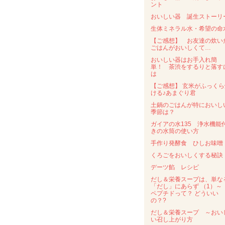
ント
おいしい器 誕生ストーリ
生体ミネラル水・希望の命
【ご感想】 お友達の炊い
ごはんがおいしくて…
おいしい器はお手入れ簡
単！ 茶渋をするりと落す
は
【ご感想】 玄米がふっくら
ける♪あまぐり君
土鍋のごはんが特においし
季節は？
ガイアの水135 浄水機能
きの水筒の使い方
手作り発酵食 ひしお味噌
くろごをおいしくする秘訣
デーツ餡 レシピ
だし＆栄養スープは、単な
「だし」にあらず （1）
ペプチドって？ どういい
の？?
だし＆栄養スープ ～おい
い召し上がり方