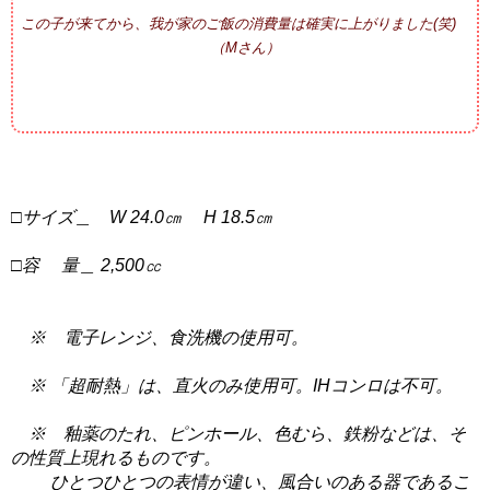
この子が来てから、我が家のご飯の消費量は確実に上がりました(笑)
（Mさん）
□サイズ＿ W 24.0㎝ H 18.5㎝
□容 量＿ 2,500㏄
※ 電子レンジ、食洗機の使用可。
※ 「超耐熱」は、直火のみ使用可。IHコンロは不可。
※ 釉薬のたれ、ピンホール、色むら、鉄粉などは、そ
の性質上現れるものです。
ひとつひとつの表情が違い、風合いのある器であるこ