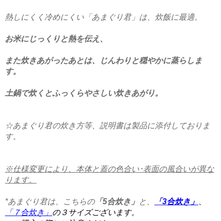
熱しにくく冷めにくい「あまぐり君」は、炊飯に最適。
お米にじっくりと熱を伝え、
また炊きあがったあとは、じんわりと穏やかに蒸らしま
す。
土鍋で炊くとふっくらやさしい炊きあがり。
☆あまぐり君の炊き方等、説明書は製品に添付しておりま
す。
※仕様変更により、本体と蓋の色合い･表面の風合いが異な
ります。
*あまぐり君は、こちらの
「5合炊き」
と、
「3合炊き」
、
「７合炊き」
の３サイズございます。