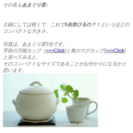
その名も
あまぐり君
♪
土鍋にしては軽くて、これで
5合炊けるの？！
というほどの
コンパクトな大きさ。
写真は、あまぐり君3合です。
手前の万能カップ（
>>>Click
)と奥のマグカップ(
>>>Click
)
と並べてみると、
そのコンパクトなサイズであることがお分かりになるかと
思います。