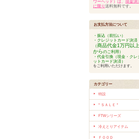
ワーヘッド）は、
現金決
に限り
送料無料です。
お支払方法について
・振込（前払い）
・クレジットカード決済
商品代金1万円以
（
から
のご利用）
・代金引換（現金・クレ
ットカード決済）
をご利用いただけます。
カテゴリー
特設
* ＳＡＬＥ *
FTWシリーズ
冷えとりアイテム
ＦＯＯＤ