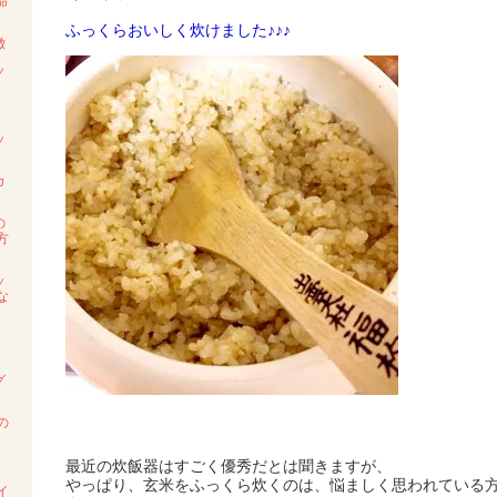
命
ふっくらおいしく炊けました♪♪♪
徴
ッ
ッ
カ
の
方
ッ
な
グ
の
最近の炊飯器はすごく優秀だとは聞きますが、
やっぱり、玄米をふっくら炊くのは、悩ましく思われている
イ