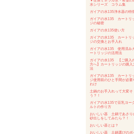
▼生体ミネラル水・希望の
水シリーズ コラム集
ガイアの水135浄水器の特
ガイアの水135 カートリ
ジの秘密
ガイアの水135使い方
ガイアの水135 カートリ
ジの交換とお手入れ
ガイアの水135 使用済み
ートリッジの活用法
ガイアの水135 【ご購入
方へ】カートリッジの購入
法
ガイアの水135 カートリ
ジ使用前のひと手間が必要
わけ
土鍋のお手入れって大変そ
う？！
ガイアの水135で豆乳ヨー
ルトの作り方
おいしい器 土鍋であさり
砂出しをしてみたら？！
おいしい器とは？
おいしい器 土鍋選びのポ