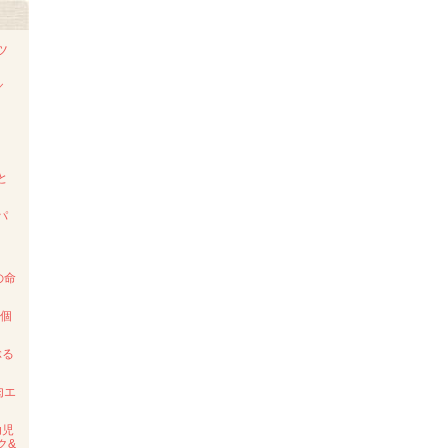
ツ
／
ド
と
パ
の命
2個
ぶる
肉エ
幼児
ク&