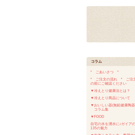
コラム
* ごあいさつ *
* ご注文の流れ * ご注
の前にご確認ください
▼冷えとり健康法とは？
▼冷えとり商品について
▼おいしい器(無鉛健康陶器
コラム集
▼FOOD
自宅の水を湧水に♪ガイア
135の魅力