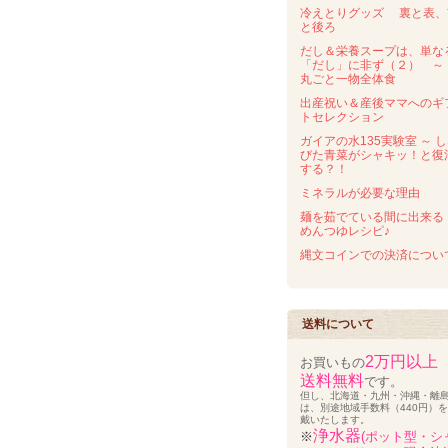
冷えとりグッズ 裏と表、
と後ろ
だし＆栄養スープは、単な
「だし」に非ず（２） 
丸ごと一物全体食
出産祝い＆産後ママへのギ
トセレクション
ガイアの水135実験室 ～ 
びた青菜がシャキッ！と復
する？！
ミネラルが必要な理由
麺を茹でている間に出来る
めんつゆレシピ♪
縄文コインでの決済につい
送料について
2万円以上
お買いもの
送料無料
です。
但し、北海道・九州・沖縄・離
は、別途地域手数料（440円）
戴いたします。
浄水器
※
(ポット型・シ