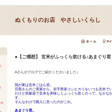
ぬくもりのお店 やさしいくらし
●【ご感想】 玄米がふっくら炊ける♪あまぐり君
文
Aさんがブログでご紹介くださいました♪
我が家は玄米ごはん党。
)
旦那さんのご実家から、岩手県産コシヒカリをいつも玄米で
だけど炊飯器で玄米を美味しくふっくら炊くのって、なかな
す。
そんなわけで購入に至ったのがこれ。
の水
あまぐり君。