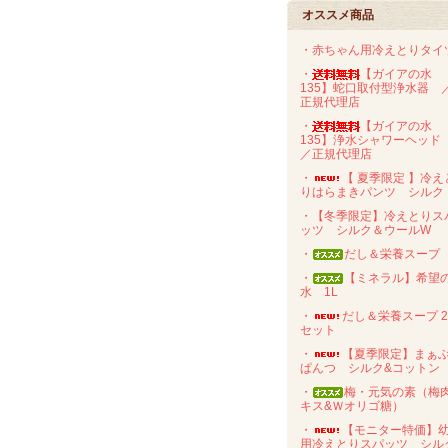
オススメ商品
・赤ちゃん用冷えとりタイ
・
【ガイアの水
135】蛇口取付型浄水器 
正規代理店
・
【ガイアの水
135】浄水シャワーヘッ
／正規代理店
・
【 夏季限定 】冷え
りはらまきパンツ シルク
・【冬季限定】冷えとりス
ッツ シルク＆ウールW
・
だし＆栄養スープ
・
【ミネラル】希望
水 1L
・
だし＆栄養スープ 
セット
・
【夏季限定】まぁ
ぱんつ シルク&コットン
・
梅・元気の素（梅
キス&Ｗオリゴ糖）
・
【モニター特価】
用冷えとりスパッツ シル