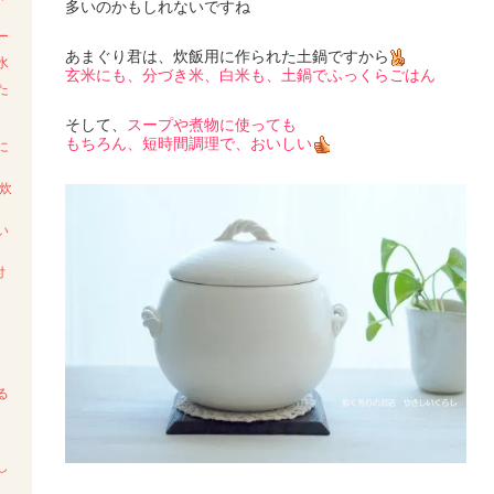
多いのかもしれないですね
ー
あまぐり君は、炊飯用に作られた土鍋ですから
水
玄米にも、分づき米、白米も、土鍋でふっくらごはん
た
そして、
スープや煮物に使っても
もちろん、短時間調理で、おいしい
に
炊
い
付
る
～
し