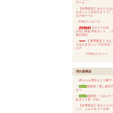
ウール
・【冬季限定】冷えとりは
まきパンツ(5分丈タイプ）
ルク&ウール
・FTWフィオーラ
・
【ガイアの水
135】和蓮 浄水ポット ／
規代理店
・
【 夏季限定 】冷え
りはらまきパンツ(五分丈
ルク
・
FTWセラフィー
売れ筋商品
・赤ちゃん用冷えとり靴下
・
超耐熱！蒸し板付
なべ
・
超耐熱！ごはん
あまぐり君（5合）
・【冬季限定】冷えとりス
ッツ シルク＆ウールW