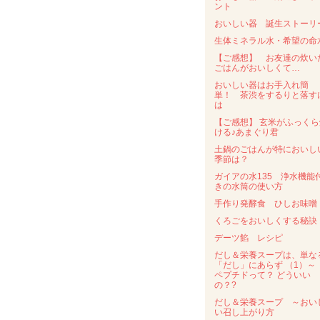
ント
おいしい器 誕生ストーリ
生体ミネラル水・希望の命
【ご感想】 お友達の炊い
ごはんがおいしくて…
おいしい器はお手入れ簡
単！ 茶渋をするりと落す
は
【ご感想】 玄米がふっくら
ける♪あまぐり君
土鍋のごはんが特においし
季節は？
ガイアの水135 浄水機能
きの水筒の使い方
手作り発酵食 ひしお味噌
くろごをおいしくする秘訣
デーツ餡 レシピ
だし＆栄養スープは、単な
「だし」にあらず （1）
ペプチドって？ どういい
の？?
だし＆栄養スープ ～おい
い召し上がり方