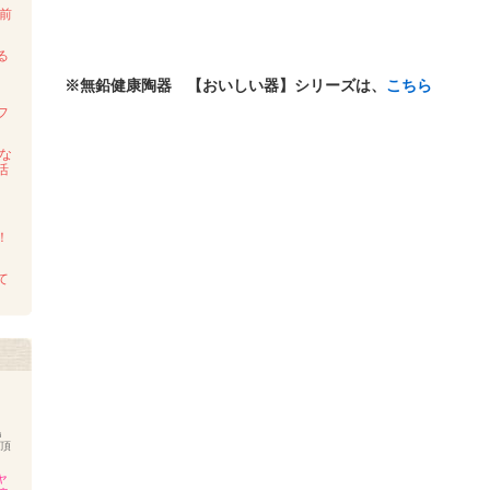
前
る
～
※無鉛健康陶器 【おいしい器】シリーズは、
こちら
フ
しな
活
！
て
島
を頂
ャ