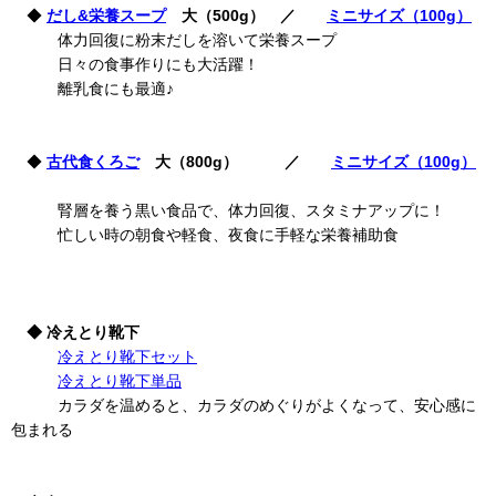
◆
だし&栄養スープ
大（500g） ／
ミニサイズ（100g）
体力回復に粉末だしを溶いて栄養スープ
日々の食事作りにも大活躍！
離乳食にも最適♪
◆
古代食くろご
大（800g） ／
ミニサイズ（100g）
腎層を養う黒い食品で、体力回復、スタミナアップに！
忙しい時の朝食や軽食、夜食に手軽な栄養補助食
◆ 冷えとり靴下
冷えとり靴下セット
冷えとり靴下単品
カラダを温めると、カラダのめぐりがよくなって、安心感に
包まれる