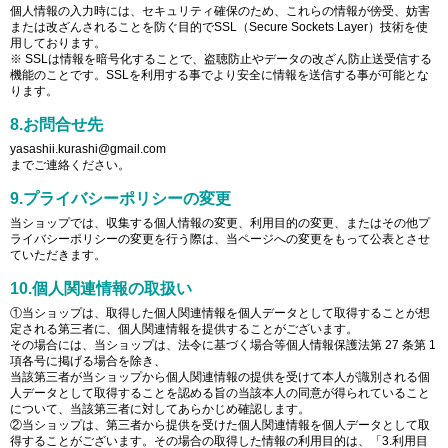
個人情報の入力時には、セキュリティ確保のため、これらの情報が傍受、妨害
または改ざんされることを防ぐ目的でSSL（Secure Sockets Layer）技術を使
用しております。
※ SSLは情報を暗号化することで、盗聴防止やデータの改ざん防止送受信する
機能のことです。SSLを利用する事でより安全に情報を送信する事が可能とな
ります。
8.お問合せ先
yasashii.kurashi@gmail.com
までご連絡ください。
9.プライバシーポリシーの変更
当ショップでは、収集する個人情報の変更、利用目的の変更、またはその他プ
ライバシーポリシーの変更を行う際は、当ページへの変更をもって公表とさせ
ていただきます。
10.個人関連情報の取扱い
①当ショップは、取得した個人関連情報を個人データとして取得することが想
定される第三者に、個人関連情報を提供することがございます。
その場合には、当ショップは、法令に基づく場合等個人情報保護法第 27 条第 1
項各号に掲げる場合を除き、
当該第三者が当ショップから個人関連情報の提供を受けて本人が識別される個
人データとして取得することを認める旨の当該本人の同意が得られていること
について、当該第三者に対してあらかじめ確認します。
②当ショップは、第三者から提供を受けた個人関連情報を個人データとして取
得することがございます。その場合の取得した情報の利用目的は、「3.利用目