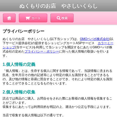
ぬくもりのお店 やさしいくらし
カート
検索
プライバシーポリシー
ぬくもりのお店 やさしいくらし(以下当ショップ)は、
GMOペパボ株式会社
(以
下サービス提供会社)の提供するショッピングカートASPサービス
カラーミー
ショップ
(当サービス)を利用して当ショップを開設するにあたりGMOペパボ株
式会社の定めた
プライバシー・ポリシー
に則った個人情報の取扱いを行いま
す。
1.個人情報の定義
「個人情報」とは、生存する個人に関する情報であって、当該情報に含まれる
氏名、生年月日その他の記述等により特定の個人を識別することができるも
の、及び他の情報と容易に照合することができ、それにより特定の個人を識別
することができることとなるものをいいます。
2.個人情報の収集
読点では商品のご購入、お問合せをされた際にお客様の個人情報を収集するこ
とがございます。
収集するにあたっては利用目的を明記の上、適法かつ公正な手段によります。
当店で収集する個人情報は以下の通りです。