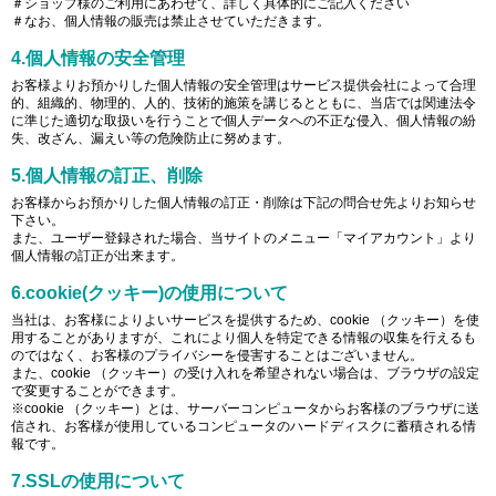
＃ショップ様のご利用にあわせて、詳しく具体的にご記入ください
＃なお、個人情報の販売は禁止させていただきます。
4.個人情報の安全管理
お客様よりお預かりした個人情報の安全管理はサービス提供会社によって合理
的、組織的、物理的、人的、技術的施策を講じるとともに、当店では関連法令
に準じた適切な取扱いを行うことで個人データへの不正な侵入、個人情報の紛
失、改ざん、漏えい等の危険防止に努めます。
5.個人情報の訂正、削除
お客様からお預かりした個人情報の訂正・削除は下記の問合せ先よりお知らせ
下さい。
また、ユーザー登録された場合、当サイトのメニュー「マイアカウント」より
個人情報の訂正が出来ます。
6.cookie(クッキー)の使用について
当社は、お客様によりよいサービスを提供するため、cookie （クッキー）を使
用することがありますが、これにより個人を特定できる情報の収集を行えるも
のではなく、お客様のプライバシーを侵害することはございません。
また、cookie （クッキー）の受け入れを希望されない場合は、ブラウザの設定
で変更することができます。
※cookie （クッキー）とは、サーバーコンピュータからお客様のブラウザに送
信され、お客様が使用しているコンピュータのハードディスクに蓄積される情
報です。
7.SSLの使用について