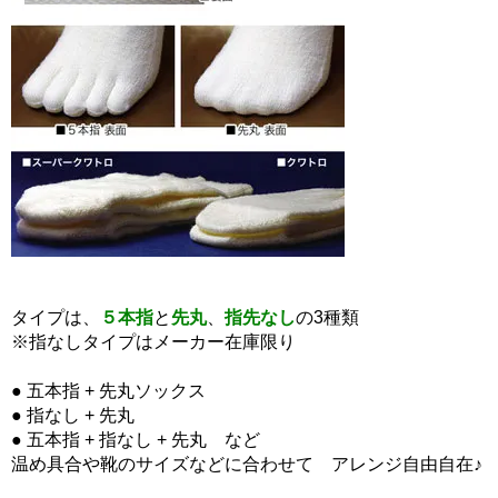
タイプは、
５本指
と
先丸
、
指先なし
の3種類
※指なしタイプはメーカー在庫限り
● 五本指 + 先丸ソックス
● 指なし + 先丸
● 五本指 + 指なし + 先丸 など
温め具合や靴のサイズなどに合わせて アレンジ自由自在♪