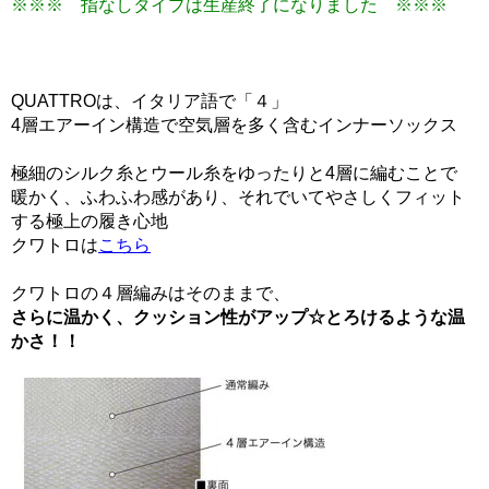
※※※ 指なしタイプは生産終了になりました ※※※
QUATTROは、イタリア語で「４」
4層エアーイン構造で空気層を多く含むインナーソックス
極細のシルク糸とウール糸をゆったりと4層に編むことで
暖かく、ふわふわ感があり、それでいてやさしくフィット
する極上の履き心地
クワトロは
こちら
クワトロの４層編みはそのままで、
さらに温かく、クッション性がアップ☆とろけるような温
かさ！！