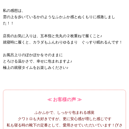
私の感想は、
雲の上を歩いているかのようなふかふか感とぬくもりに感激しまし
た！！
店長のお気に入りは、五本指と先丸の２枚重ねで履くこと♪
就寝時に履くと、カラダもふんわりゆるまり ぐっすり眠れるんです！
お風呂上りのぽかぽかをそのままに
とろける温かさで、幸せに包まれますよ♪
極上の就寝タイムをお楽しみください♪
≪ お客様の声 ≫
ふかふかで、しっかり包まれる感覚
クワトロも大好きですが、更に安心感が増した感じです
私も寝る時の靴下の定番として、愛用させていただいています！(Yさ