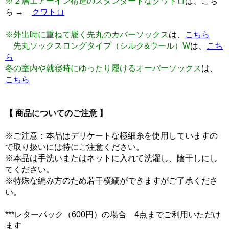
※２層エアーイン構造のスタンダードなクワトロ
は、こち
ら →
クワトロ
※外出時に重ねて履く先丸のカバーソックス
は、
こちら
先丸ソックスロングタイプ（シルク&ウール）W
は、
こち
ら
冬の室内や就寝時にゆったり履けるオーバーソックス
は、
こちら
【 商品についてのご注意 】
※ご注意：本品はデリケートな極細糸を使用していますの
で取り扱いには特にご注意ください。
※本品は手洗いまたはネットに入れて洗濯し、陰干しにし
てください。
※特殊な編み方のため若干横縞ができますがご了承くださ
い。
***レターパック（600円）の場合 4点までご利用いただけ
ます