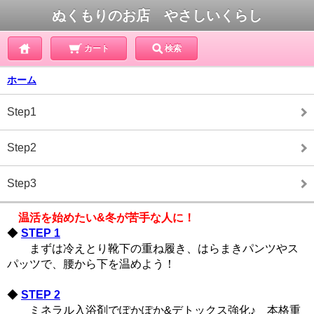
ぬくもりのお店 やさしいくらし
カート
検索
ホーム
Step1
Step2
Step3
温活を始めたい&冬が苦手な人に！
◆
STEP 1
まずは冷えとり靴下の重ね履き、はらまきパンツやス
パッツで、腰から下を温めよう！
◆
STEP 2
ミネラル入浴剤でぽかぽか&デトックス強化♪ 本格重